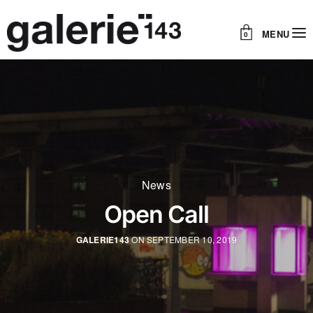
MENU
0
News
Open Call
GALERIE143
ON SEPTEMBER 10, 2019