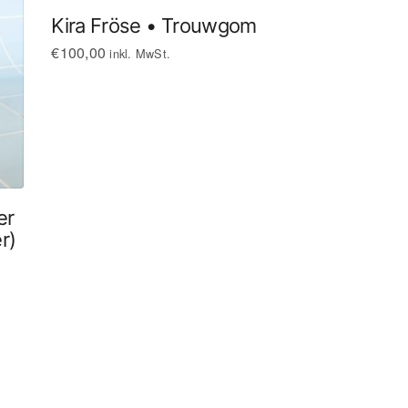
Kira Fröse • Trouwgom
€
100,00
inkl. MwSt.
er
r)