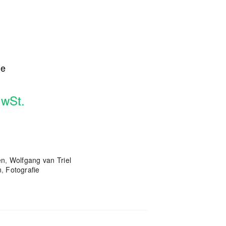
ge
MwSt.
en
,
Wolfgang van Triel
n
,
Fotografie