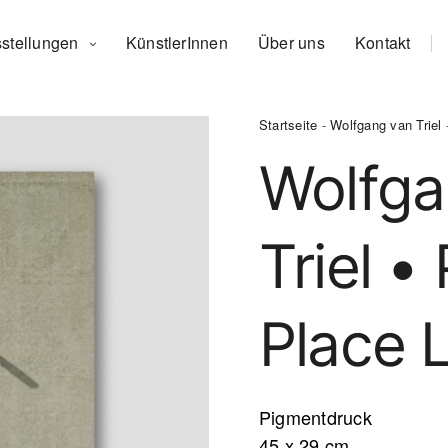
stellungen
KünstlerInnen
Über uns
Kontakt
Startseite
-
Wolfgang van Triel
-
Wolfga
Triel •
Place L
Pigmentdruck
45 x 29 cm