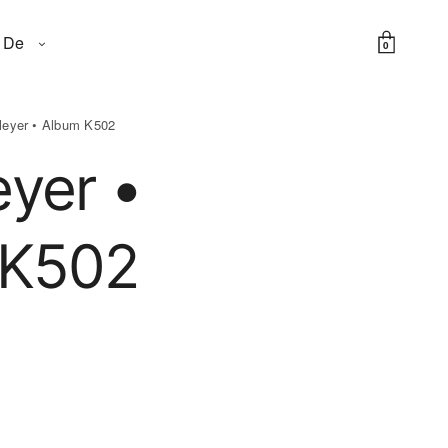
De
0
Pleyer • Album K502
eyer •
 K502