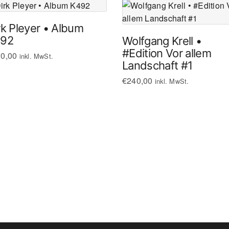
rk Pleyer • Album
92
Wolfgang Krell •
#Edition Vor allem
0,00
inkl. MwSt.
Landschaft #1
€
240,00
inkl. MwSt.
© 2024 galerie143. All rights reserved.
Imprint & Data Protection Declaration