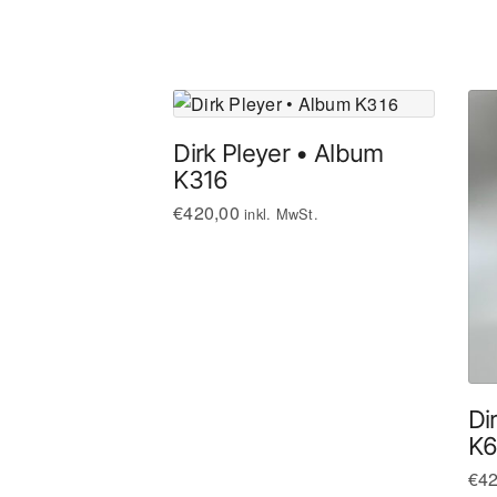
Dirk Pleyer • Album
K316
€
420,00
inkl. MwSt.
Di
K6
€
42