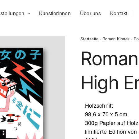
stellungen
KünstlerInnen
Über uns
Kontakt
Startseite
-
Roman Klonek
- Ro
Roman 
High E
Holzschnitt
98,6 x 70 x 5 cm
300g Papier auf Holz
limitierte Edition von