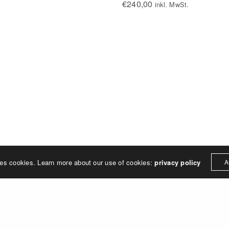
€
240,00
inkl. MwSt.
© 2024 galerie143. All rights reserved.
Imprint & Data Protection Declaration
ses cookies. Learn more about our use of cookies:
privacy policy
A