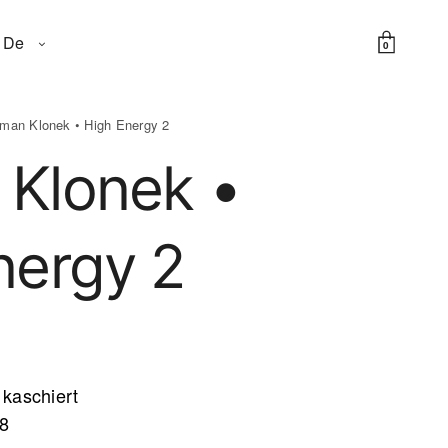
De
0
man Klonek • High Energy 2
Klonek •
nergy 2
 kaschiert
 8