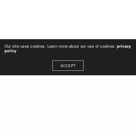
Our site uses cookies. Learn more about our use of cookies:
privacy
policy
ACCEPT
© 2024 galerie143. All rights reserved.
Imprint & Data Protection Declaration